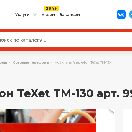
2643
Услуги
Акции
Вакансии
оны
Сотовые телефоны
Мобильный телефон TeXet TM-130
 TeXet TM-130 арт. 9