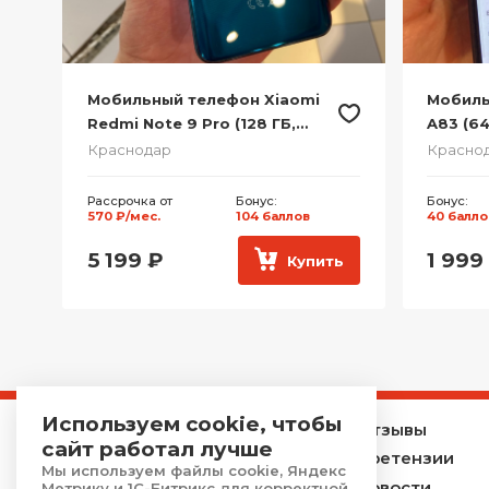
Мобильный телефон TeXet
Мобиль
TM-130 (32 МБ, Черный)
Poco X6
Краснодар
Красно
Бонус:
Рассрочк
8 баллов
877 ₽/ме
399
₽
7 999
ь
Купить
Используем cookie, чтобы
Главная
Отзывы
сайт работал лучше
Каталог
Претензии
Мы используем файлы cookie, Яндекс
Услуги
Новости
Метрику и 1С-Битрикс для корректной