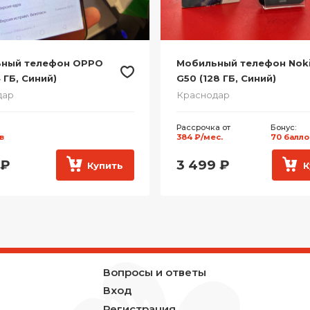
ный телефон Xiaomi
Мобильный телефон
 Pro (512 ГБ, Черный)
Samsung Galaxy A03 (32 Г
Черный)
дар
Краснодар
а от
Бонус:
Бонус:
с.
160 баллов
30 баллов
₽
1 499
₽
Купить
К
Вопросы и ответы
Вход
Регистрация